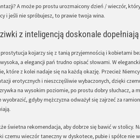
fantazji? A może po prostu urozmaicony dzień / wieczór, kt
y i jeśli nie spróbujesz, to prawie twoja wina.
ziwki z inteligencją doskonale dopełniaj
prostytucja kojarzy się z tanią przyjemnością i kobietami be
 wysoka, a elegancji pań trudno opisać słowami. W eleganckich
 które z kolei nadaje się na każdą okazję. Przecież Niemc
tazji erotycznych i nieszczęśliwie wybaczonych, dzięki czem
zrywka na wysokim poziomie, po prostu dobry słuchacz, a 
e
wyobrazić, gdyby mężczyzna odważył się zajrzeć za ramiona 
iają.
kże świetna rekomendacja, aby dobrze się bawić w stolicy.
ki czemu wieczór taneczny w dyskotece, pubie i spółce nie wy