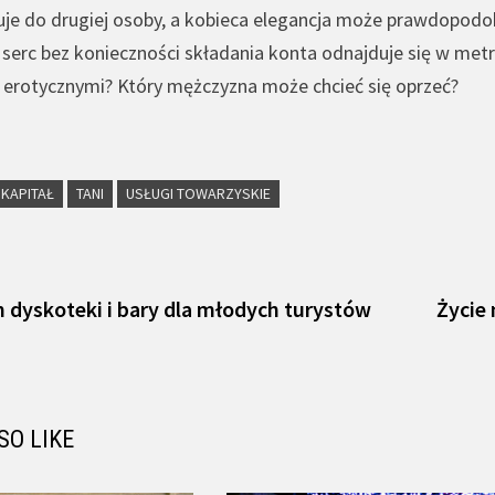
suje do drugiej osoby, a kobieca elegancja może prawdopodo
erc bez konieczności składania konta odnajduje się w metro
 erotycznymi? Który mężczyzna może chcieć się oprzeć?
KAPITAŁ
TANI
USŁUGI TOWARZYSKIE
vious
t:
 dyskoteki i bary dla młodych turystów
Życie
SO LIKE