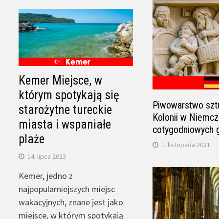
Kemer Miejsce, w
którym spotykają się
Piwowarstwo sztu
starożytne tureckie
Kolonii w Niemcz
miasta i wspaniałe
cotygodniowych 
plaże
1. listopada 2021
14. lipca 2023
Kemer, jedno z
najpopularniejszych miejsc
wakacyjnych, znane jest jako
miejsce, w którym spotykają