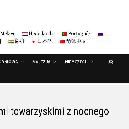
Melayu
Nederlands
Português
어
हिन्दी
日本語
简体中文
UDNIOWA
MALEZJA
NIEMCZECH
ami towarzyskimi z nocnego