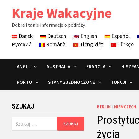
Skip
Kraje Wakacyjne
to
content
Dobre i tanie informacje o podróży.
Dansk
Deutsch
English
Español
Русский
Română
Tiếng Việt
Türkçe
ANGLII
AUSTRALIA
FRANCJA
HISZPAN
PORTO
STANY ZJEDNOCZONE
TURCJI
SZUKAJ
BERLIN
/
NIEMCZECH
Prostytuc
Szukaj:
życia