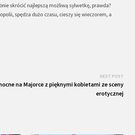
bnie skrócić najlepszą możliwą sylwetkę, prawda?
polii, spędza dużo czasu, cieszy się wieczorem, a
Next
NEXT POST
post:
 nocne na Majorce z pięknymi kobietami ze sceny
erotycznej