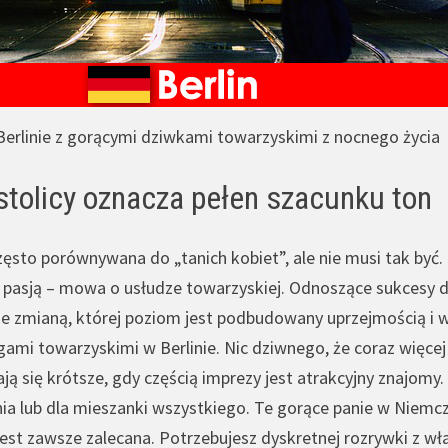
Berlinie z gorącymi dziwkami towarzyskimi z nocnego życia
stolicy oznacza pełen szacunku ton
zęsto porównywana do „tanich kobiet”, ale nie musi tak być. 
pasją – mowa o usłudze towarzyskiej. Odnoszące sukcesy dz
e zmianą, której poziom jest podbudowany uprzejmością i w
ami towarzyskimi w Berlinie. Nic dziwnego, że coraz więcej
ą się krótsze, gdy częścią imprezy jest atrakcyjny znajomy. 
 lub dla mieszanki wszystkiego. Te gorące panie w Niemczec
jest zawsze zalecana. Potrzebujesz dyskretnej rozrywki z w