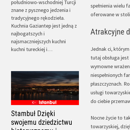
południowo-wschodniej Turcji
spełnienia wielu 
znane z pysznego jedzenia i
oferowane w stolic
tradycyjnego rękodzieła.
Kuchnia Gaziantep jest jedną z
Atrakcyjne d
najbogatszych i
najsmaczniejszych kuchni
Jednak ci, którym 
kuchni tureckiej i…
tutaj obsługa jest
wymowne wrażenie,
niespełnionych fan
płaszczyznach. Ro
usługi towarzyski
do ciebie przemaw
Stambuł Dzięki
Nocne życie to ta
swojemu dziedzictwu
towarzyskiej, dzię