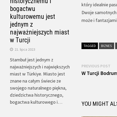
historycznemu i
który idealnie pa
bogactwu
Dwoje samotnych s
kulturowemu jest
może i fantazjami
jednym z
najważniejszych miast
w Turcji
TAGGED
BIZNES
21. lipca 2023
Stambuł jest jednym z
Nawigacja
Pre
PREVIOUS POST
najważniejszych i największych
pos
W Turcji Bodrum
miast w Türkiye. Miasto jest
wpisu
znane na całym świecie ze
swojego naturalnego piękna,
dziedzictwa historycznego,
bogactwa kulturowego i…
YOU MIGHT AL