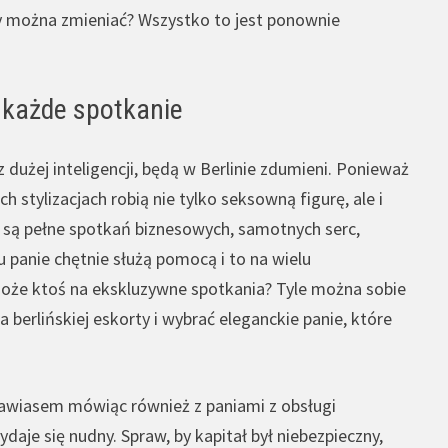
óry można zmieniać? Wszystko to jest ponownie
ą każde spotkanie
z dużej inteligencji, będą w Berlinie zdumieni. Ponieważ
 stylizacjach robią nie tylko seksowną figurę, ale i
y są pełne spotkań biznesowych, samotnych serc,
u panie chętnie służą pomocą i to na wielu
może ktoś na ekskluzywne spotkania? Tyle można sobie
berlińskiej eskorty i wybrać eleganckie panie, które
 Nawiasem mówiąc również z paniami z obsługi
daje się nudny. Spraw, by kapitał był niebezpieczny,