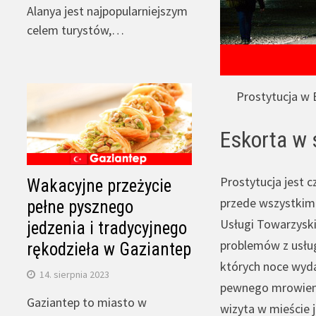
Alanya jest najpopularniejszym
celem turystów,…
Prostytucja w 
Eskorta w 
Prostytucja jest c
Wakacyjne przeżycie
przede wszystkim 
pełne pysznego
Usługi Towarzyski
jedzenia i tradycyjnego
problemów z usług
rękodzieła w Gaziantep
których noce wydaj
14. sierpnia 2023
pewnego mrowienia
Gaziantep to miasto w
wizyta w mieście 