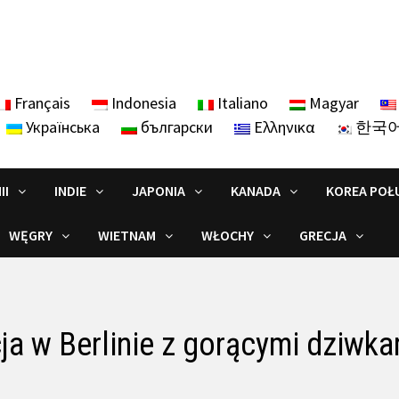
Français
Indonesia
Italiano
Magyar
Українська
български
Ελληνικα
한국
II
INDIE
JAPONIA
KANADA
KOREA POŁ
WĘGRY
WIETNAM
WŁOCHY
GRECJA
ja w Berlinie z gorącymi dziwk