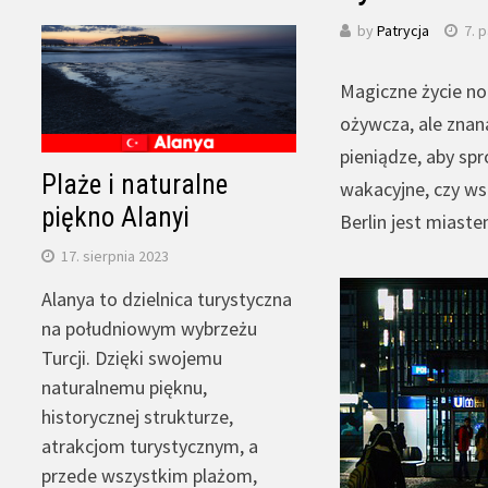
by
Patrycja
7. 
Magiczne życie no
ożywcza, ale znan
pieniądze, aby sp
Plaże i naturalne
wakacyjne, czy ws
piękno Alanyi
Berlin jest miast
17. sierpnia 2023
Alanya to dzielnica turystyczna
na południowym wybrzeżu
Turcji. Dzięki swojemu
naturalnemu pięknu,
historycznej strukturze,
atrakcjom turystycznym, a
przede wszystkim plażom,