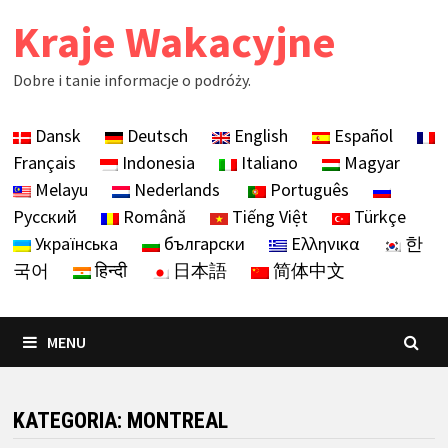
Skip
Kraje Wakacyjne
to
content
Dobre i tanie informacje o podróży.
Dansk
Deutsch
English
Español
Français
Indonesia
Italiano
Magyar
Melayu
Nederlands
Português
Русский
Română
Tiếng Việt
Türkçe
Українська
български
Ελληνικα
한
국어
हिन्दी
日本語
简体中文
MENU
KATEGORIA:
MONTREAL