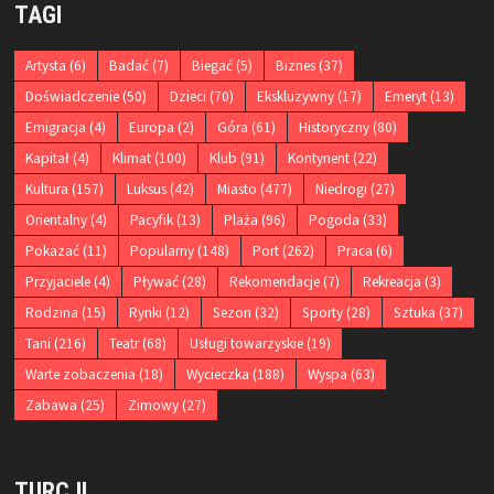
TAGI
Artysta
(6)
Badać
(7)
Biegać
(5)
Biznes
(37)
Doświadczenie
(50)
Dzieci
(70)
Ekskluzywny
(17)
Emeryt
(13)
Emigracja
(4)
Europa
(2)
Góra
(61)
Historyczny
(80)
Kapitał
(4)
Klimat
(100)
Klub
(91)
Kontynent
(22)
Kultura
(157)
Luksus
(42)
Miasto
(477)
Niedrogi
(27)
Orientalny
(4)
Pacyfik
(13)
Plaża
(96)
Pogoda
(33)
Pokazać
(11)
Popularny
(148)
Port
(262)
Praca
(6)
Przyjaciele
(4)
Pływać
(28)
Rekomendacje
(7)
Rekreacja
(3)
Rodzina
(15)
Rynki
(12)
Sezon
(32)
Sporty
(28)
Sztuka
(37)
Tani
(216)
Teatr
(68)
Usługi towarzyskie
(19)
Warte zobaczenia
(18)
Wycieczka
(188)
Wyspa
(63)
Zabawa
(25)
Zimowy
(27)
TURCJI