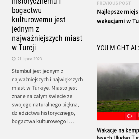
historycznemu i
Nawigacja
Pre
PREVIOUS POST
bogactwu
pos
Najlepsze miejs
wpisu
kulturowemu jest
wakacjami w Tur
jednym z
najważniejszych miast
w Turcji
YOU MIGHT AL
21. lipca 2023
Stambuł jest jednym z
najważniejszych i największych
miast w Türkiye. Miasto jest
znane na całym świecie ze
swojego naturalnego piękna,
dziedzictwa historycznego,
bogactwa kulturowego i…
Wakacje na kemp
lasach Uludag Tur