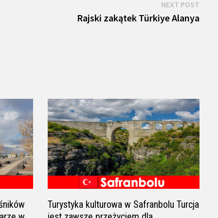
Next
NEXT POST
post:
Rajski zakątek Türkiye Alanya
ośników
Turystyka kulturowa w Safranbolu Turcja
karze w
jest zawsze przeżyciem dla