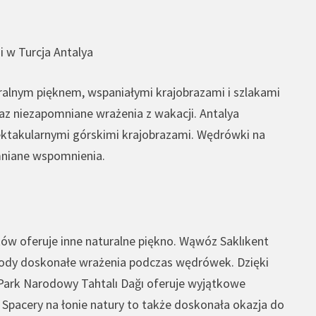
i w Turcja Antalya
uralnym pięknem, wspaniałymi krajobrazami i szlakami
raz niezapomniane wrażenia z wakacji. Antalya
pektakularnymi górskimi krajobrazami. Wędrówki na
omniane wspomnienia.
laków oferuje inne naturalne piękno. Wąwóz Saklıkent
yrody doskonałe wrażenia podczas wędrówek. Dzięki
 Park Narodowy Tahtalı Dağı oferuje wyjątkowe
pacery na łonie natury to także doskonała okazja do