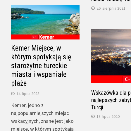
26. sierpnia 2021
Kemer Miejsce, w
którym spotykają się
starożytne tureckie
miasta i wspaniałe
plaże
Wskazówka dla p
14. lipca 2023
najlepszych zaby
Kemer, jedno z
Turcji
najpopularniejszych miejsc
18. lipca 2020
wakacyjnych, znane jest jako
miejsce, w którym spotykają