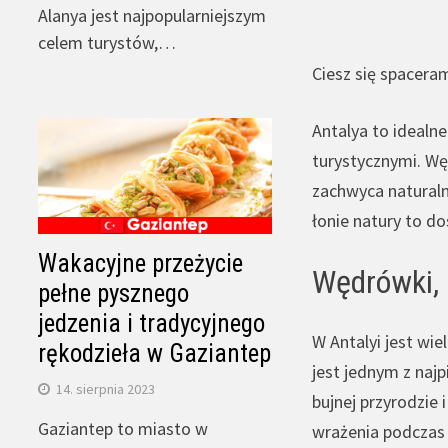
Alanya jest najpopularniejszym
celem turystów,…
Ciesz się spacera
Antalya to idealn
turystycznymi. Wę
zachwyca naturaln
łonie natury to d
Wakacyjne przeżycie
Wędrówki, p
pełne pysznego
jedzenia i tradycyjnego
W Antalyi jest wie
rękodzieła w Gaziantep
jest jednym z naj
14. sierpnia 2023
bujnej przyrodzie
Gaziantep to miasto w
wrażenia podczas 