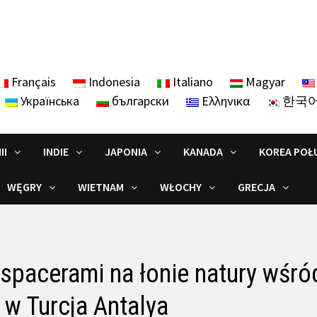
Français
Indonesia
Italiano
Magyar
Українська
български
Ελληνικα
한국
II
INDIE
JAPONIA
KANADA
KOREA POŁ
WĘGRY
WIETNAM
WŁOCHY
GRECJA
 spacerami na łonie natury wśró
w Turcja Antalya