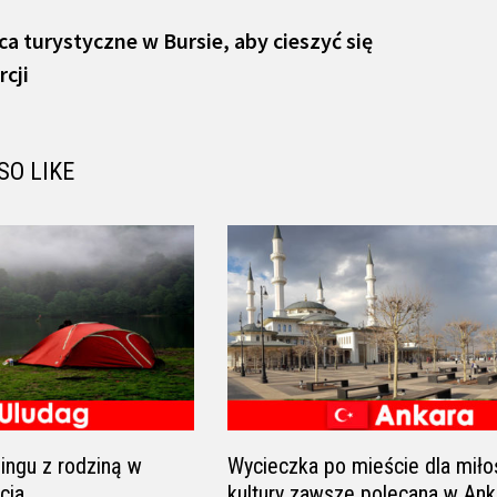
vious
t:
ca turystyczne w Bursie, aby cieszyć się
cji
SO LIKE
ingu z rodziną w
Wycieczka po mieście dla mił
cja
kultury zawsze polecana w An