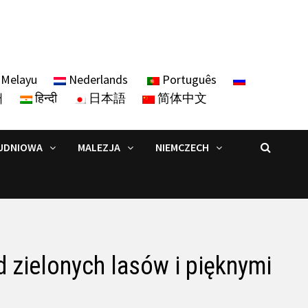
Melayu
Nederlands
Português
어
हिन्दी
日本語
简体中文
UDNIOWA
MALEZJA
NIEMCZECH
d zielonych lasów i pięknymi