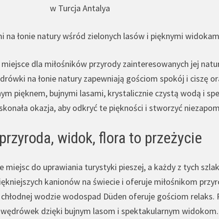
w Turcja Antalya
mi na łonie natury wśród zielonych lasów i pięknymi widokam
e miejsce dla miłośników przyrody zainteresowanych jej nat
drówki na łonie natury zapewniają gościom spokój i ciszę o
ym pięknem, bujnymi lasami, krystalicznie czystą wodą i s
oskonała okazja, aby odkryć te piękności i stworzyć niezap
rzyroda, widok, flora to przeżycie
le miejsc do uprawiania turystyki pieszej, a każdy z tych sz
piękniejszych kanionów na świecie i oferuje miłośnikom prz
 i chłodnej wodzie wodospad Düden oferuje gościom relaks.
wędrówek dzięki bujnym lasom i spektakularnym widokom. S