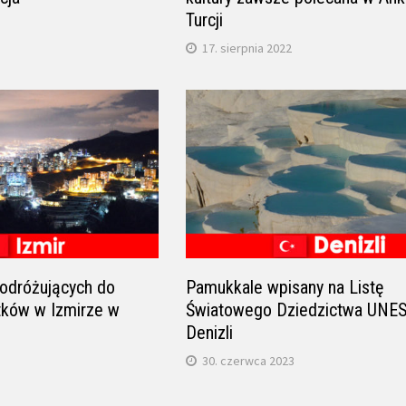
Turcji
17. sierpnia 2022
odróżujących do
Pamukkale wpisany na Listę
tków w Izmirze w
Światowego Dziedzictwa UNE
Denizli
30. czerwca 2023