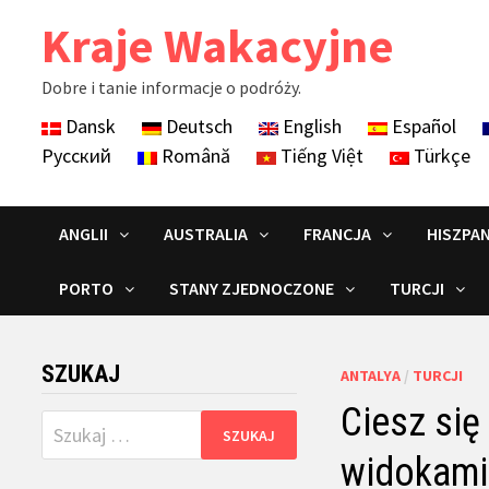
Skip
Kraje Wakacyjne
to
content
Dobre i tanie informacje o podróży.
Dansk
Deutsch
English
Español
Русский
Română
Tiếng Việt
Türkçe
ANGLII
AUSTRALIA
FRANCJA
HISZPAN
PORTO
STANY ZJEDNOCZONE
TURCJI
SZUKAJ
ANTALYA
/
TURCJI
Ciesz się
Szukaj:
widokami 