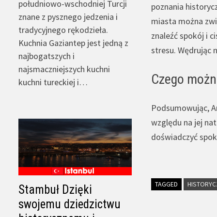
południowo-wschodniej Turcji
poznania historycz
znane z pysznego jedzenia i
miasta można zwie
tradycyjnego rękodzieła.
znaleźć spokój i 
Kuchnia Gaziantep jest jedną z
stresu. Wędrując n
najbogatszych i
najsmaczniejszych kuchni
Czego można
kuchni tureckiej i…
Podsumowując, Ant
względu na jej nat
doświadczyć spoko
TAGGED
HISTORYC
Stambuł Dzięki
swojemu dziedzictwu